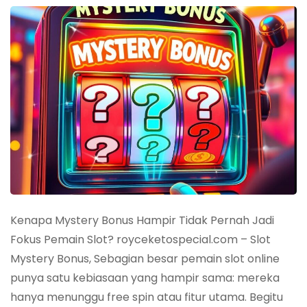
Kenapa Mystery Bonus Hampir Tidak Pernah Jadi
Fokus Pemain Slot? royceketospecial.com – Slot
Mystery Bonus, Sebagian besar pemain slot online
punya satu kebiasaan yang hampir sama: mereka
hanya menunggu free spin atau fitur utama. Begitu