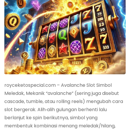
royceketospecial.com – Avalanche Slot Simbol
Meledak, Mekanik “avalanche” (sering juga disebut
cascade, tumble, atau rolling reels) mengubah cara
slot bergerak. Alih‑alih gulungan berhenti lalu
berlanjut ke spin berikutnya, simbol yang
membentuk kombinasi menang meledak/hilang,