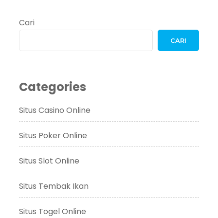
Cari
CARI
Categories
Situs Casino Online
Situs Poker Online
Situs Slot Online
Situs Tembak Ikan
Situs Togel Online