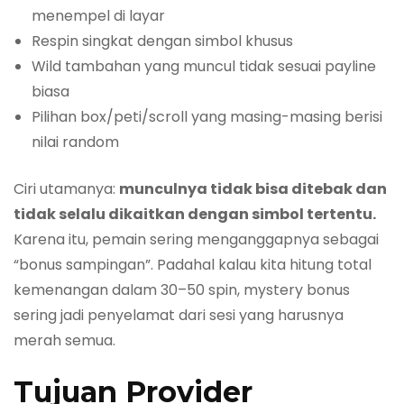
menempel di layar
Respin singkat dengan simbol khusus
Wild tambahan yang muncul tidak sesuai payline
biasa
Pilihan box/peti/scroll yang masing-masing berisi
nilai random
Ciri utamanya:
munculnya tidak bisa ditebak dan
tidak selalu dikaitkan dengan simbol tertentu.
Karena itu, pemain sering menganggapnya sebagai
“bonus sampingan”. Padahal kalau kita hitung total
kemenangan dalam 30–50 spin, mystery bonus
sering jadi penyelamat dari sesi yang harusnya
merah semua.
Tujuan Provider