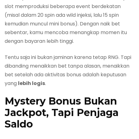
slot memproduksi beberapa event berdekatan
(misal dalam 20 spin ada wild injeksi, lalu 15 spin
kemudian muncul mini bonus). Dengan naik bet
sebentar, kamu mencoba menangkap momen itu
dengan bayaran lebih tinggi.
Tentu saja ini bukan jaminan karena tetap RNG. Tapi
dibanding menaikkan bet tanpa alasan, menaikkan
bet setelah ada aktivitas bonus adalah keputusan
yang
lebih logis
.
Mystery Bonus Bukan
Jackpot, Tapi Penjaga
Saldo