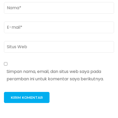
Nama
*
E-
mail
*
Situs
Web
Simpan nama, email, dan situs web saya pada
peramban ini untuk komentar saya berikutnya.