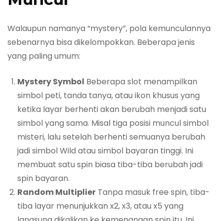
Walaupun namanya “mystery”, pola kemunculannya
sebenarnya bisa dikelompokkan. Beberapa jenis
yang paling umum:
Mystery Symbol
Beberapa slot menampilkan
simbol peti, tanda tanya, atau ikon khusus yang
ketika layar berhenti akan berubah menjadi satu
simbol yang sama. Misal tiga posisi muncul simbol
misteri, lalu setelah berhenti semuanya berubah
jadi simbol Wild atau simbol bayaran tinggi. Ini
membuat satu spin biasa tiba-tiba berubah jadi
spin bayaran.
Random Multiplier
Tanpa masuk free spin, tiba-
tiba layar menunjukkan x2, x3, atau x5 yang
langsung dikalikan ke kemenangan spin itu. Ini