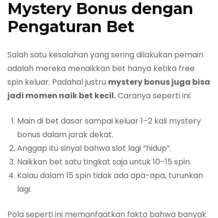
Mystery Bonus dengan
Pengaturan Bet
Salah satu kesalahan yang sering dilakukan pemain
adalah mereka menaikkan bet hanya ketika free
spin keluar. Padahal justru
mystery bonus juga bisa
jadi momen naik bet kecil.
Caranya seperti ini:
Main di bet dasar sampai keluar 1–2 kali mystery
bonus dalam jarak dekat.
Anggap itu sinyal bahwa slot lagi “hidup”.
Naikkan bet satu tingkat saja untuk 10–15 spin.
Kalau dalam 15 spin tidak ada apa-apa, turunkan
lagi.
Pola seperti ini memanfaatkan fakta bahwa banyak