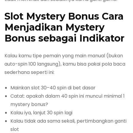
Slot Mystery Bonus Cara
Menjadikan Mystery
Bonus sebagai Indikator
Kalau kamu tipe pemain yang main manual (bukan
auto-spin 100 langsung), kamu bisa pakai pola baca
sederhana seperti ini:
Mainkan slot 30–40 spin di bet dasar
Catat: apakah dalam 40 spin ini muncul minimal 1
mystery bonus?
Kalau iya, lanjut 30 spin lagi
Kalau tidak ada sama sekali, pertimbangkan ganti
slot