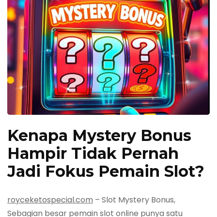
Kenapa Mystery Bonus
Hampir Tidak Pernah
Jadi Fokus Pemain Slot?
royceketospecial.com
– Slot Mystery Bonus,
Sebagian besar pemain slot online punya satu