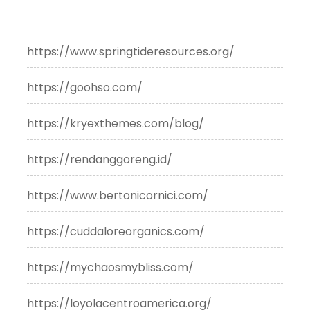
https://www.springtideresources.org/
https://goohso.com/
https://kryexthemes.com/blog/
https://rendanggoreng.id/
https://www.bertonicornici.com/
https://cuddaloreorganics.com/
https://mychaosmybliss.com/
https://loyolacentroamerica.org/