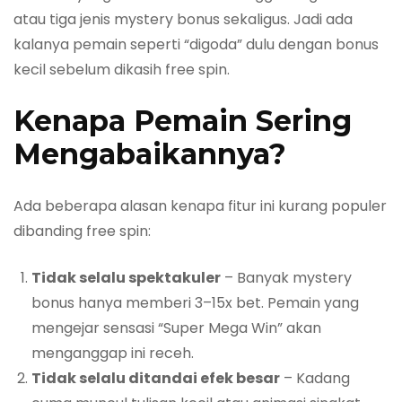
atau tiga jenis mystery bonus sekaligus. Jadi ada
kalanya pemain seperti “digoda” dulu dengan bonus
kecil sebelum dikasih free spin.
Kenapa Pemain Sering
Mengabaikannya?
Ada beberapa alasan kenapa fitur ini kurang populer
dibanding free spin:
Tidak selalu spektakuler
– Banyak mystery
bonus hanya memberi 3–15x bet. Pemain yang
mengejar sensasi “Super Mega Win” akan
menganggap ini receh.
Tidak selalu ditandai efek besar
– Kadang