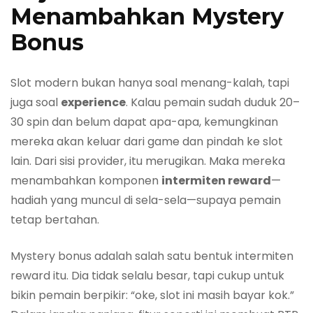
Menambahkan Mystery
Bonus
Slot modern bukan hanya soal menang-kalah, tapi
juga soal
experience
. Kalau pemain sudah duduk 20–
30 spin dan belum dapat apa-apa, kemungkinan
mereka akan keluar dari game dan pindah ke slot
lain. Dari sisi provider, itu merugikan. Maka mereka
menambahkan komponen
intermiten reward
—
hadiah yang muncul di sela-sela—supaya pemain
tetap bertahan.
Mystery bonus adalah salah satu bentuk intermiten
reward itu. Dia tidak selalu besar, tapi cukup untuk
bikin pemain berpikir: “oke, slot ini masih bayar kok.”