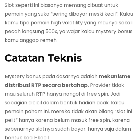
Slot seperti ini biasanya memang dibuat untuk
pemain yang suka “sering dibayar meski kecil”. Kalau
kamu tipe pemain high volatility yang maunya sekali
pecah langsung 500x, ya wajar kalau mystery bonus
kamu anggap remeh.
Catatan Teknis
Mystery bonus pada dasarnya adalah
mekanisme
distribusi RTP secara bertahap.
Provider tidak
mau seluruh RTP hanya nongol di free spin. Jadi
sebagian dicicil dalam bentuk hadiah acak. Kalau
pemain paham ini, mereka tidak akan bilang “slot ini
pelit” hanya karena belum masuk free spin, karena
sebenarnya slotnya sudah bayar, hanya saja dalam
bentuk kecil-kecil.