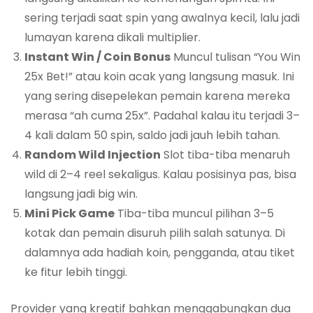
sering terjadi saat spin yang awalnya kecil, lalu jadi
lumayan karena dikali multiplier.
Instant Win / Coin Bonus
Muncul tulisan “You Win
25x Bet!” atau koin acak yang langsung masuk. Ini
yang sering disepelekan pemain karena mereka
merasa “ah cuma 25x”. Padahal kalau itu terjadi 3–
4 kali dalam 50 spin, saldo jadi jauh lebih tahan.
Random Wild Injection
Slot tiba-tiba menaruh
wild di 2–4 reel sekaligus. Kalau posisinya pas, bisa
langsung jadi big win.
Mini Pick Game
Tiba-tiba muncul pilihan 3–5
kotak dan pemain disuruh pilih salah satunya. Di
dalamnya ada hadiah koin, pengganda, atau tiket
ke fitur lebih tinggi.
Provider yang kreatif bahkan menggabungkan dua