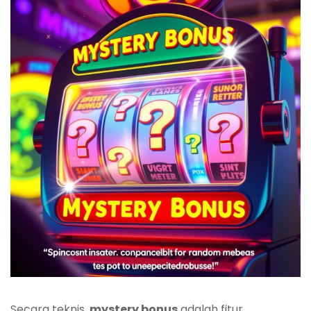
Secara teknis,
mystery bonus
adalah fitur