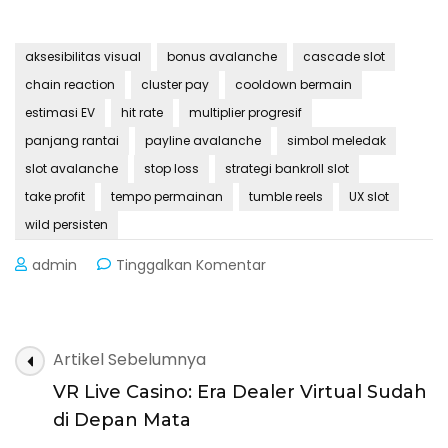
aksesibilitas visual
bonus avalanche
cascade slot
chain reaction
cluster pay
cooldown bermain
estimasi EV
hit rate
multiplier progresif
panjang rantai
payline avalanche
simbol meledak
slot avalanche
stop loss
strategi bankroll slot
take profit
tempo permainan
tumble reels
UX slot
wild persisten
pada
admin
Tinggalkan Komentar
Avalanche
Slot
Simbol
Meledak,
Navigasi
Artikel Sebelumnya
Nilai
Artikel
Mengalir
VR Live Casino: Era Dealer Virtual Sudah
di Depan Mata