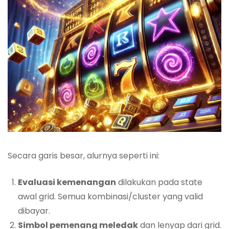
Secara garis besar, alurnya seperti ini:
Evaluasi kemenangan
dilakukan pada state
awal grid. Semua kombinasi/cluster yang valid
dibayar.
Simbol pemenang meledak
dan lenyap dari grid.