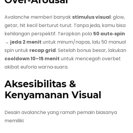
Avalanche memberi banyak
stimulus visual
: glow,
getar, hit kecil berturut‑turut. Tanpa jeda, kamu bisa
kehilangan perspektif. Terapkan pola
50 auto‑spin
→ jeda 2 menit
untuk minum/napas, lalu 50 manual
spin untuk
recap grid
. Setelah bonus besar, lakukan
cooldown 10–15 menit
untuk mencegah overbet
akibat euforia warna‑suara.
Aksesibilitas &
Kenyamanan Visual
Desain avalanche yang ramah pemain biasanya
memiliki: