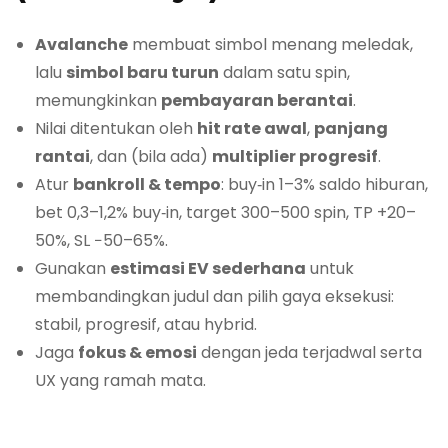
Avalanche
membuat simbol menang meledak,
lalu
simbol baru turun
dalam satu spin,
memungkinkan
pembayaran berantai
.
Nilai ditentukan oleh
hit rate awal
,
panjang
rantai
, dan (bila ada)
multiplier progresif
.
Atur
bankroll & tempo
: buy‑in 1–3% saldo hiburan,
bet 0,3–1,2% buy‑in, target 300–500 spin, TP +20–
50%, SL −50–65%.
Gunakan
estimasi EV sederhana
untuk
membandingkan judul dan pilih gaya eksekusi:
stabil, progresif, atau hybrid.
Jaga
fokus & emosi
dengan jeda terjadwal serta
UX yang ramah mata.