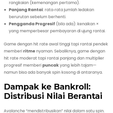
rangkaian (kemenangan pertama).
Panjang Rantai
: rata‑rata jumlah ledakan
berurutan sebelum berhenti.
Pengganda Progresif
(bila ada): kenaikan ×
yang memperbesar pembayaran di ujung rantai.
Game dengan hit rate awal tinggi tapi rantai pendek
memberi
ritme
nyaman. Sebaliknya, game dengan
hit rate moderat tapi rantai panjang dan multiplier
progresif memberi
puncak
yang lebih tajam—
namun bisa ada banyak spin kosong di antaranya.
Dampak ke Bankroll:
Distribusi Nilai Berantai
Avalanche “mendistribusikan” nilai dalam satu spin.