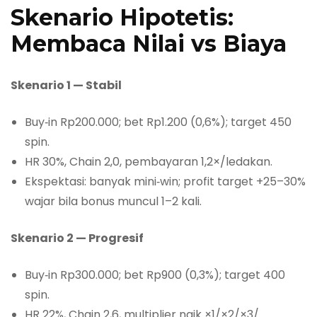
Skenario Hipotetis:
Membaca Nilai vs Biaya
Skenario 1 — Stabil
Buy‑in Rp200.000; bet Rp1.200 (0,6%); target 450
spin.
HR 30%, Chain 2,0, pembayaran 1,2×/ledakan.
Ekspektasi: banyak mini‑win; profit target +25–30%
wajar bila bonus muncul 1–2 kali.
Skenario 2 — Progresif
Buy‑in Rp300.000; bet Rp900 (0,3%); target 400
spin.
HR 22%, Chain 2,6, multiplier naik ×1/×2/×3/…