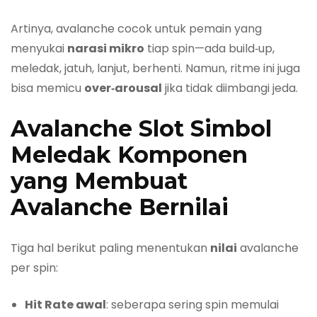
Artinya, avalanche cocok untuk pemain yang
menyukai
narasi mikro
tiap spin—ada build‑up,
meledak, jatuh, lanjut, berhenti. Namun, ritme ini juga
bisa memicu
over‑arousal
jika tidak diimbangi jeda.
Avalanche Slot Simbol
Meledak Komponen
yang Membuat
Avalanche Bernilai
Tiga hal berikut paling menentukan
nilai
avalanche
per spin:
Hit Rate awal
: seberapa sering spin memulai