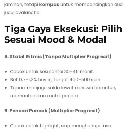
jaminan, tetapi
kompas
untuk membandingkan dua
judul avalanche.
Tiga Gaya Eksekusi: Pilih
Sesuai Mood & Modal
A. Stabil‑Ritmis (Tanpa Multiplier Progresif)
Cocok untuk sesi santai 30–45 menit.
Bet 0,7–1,2% buy‑in; target 400–500 spin.
Tujuan: menjaga saldo lewat mini‑win beruntun,
memanfaatkan rantai pendek.
B. Pencari Puncak (Multiplier Progresif)
Cocok untuk highlight; siap menghadapi fase