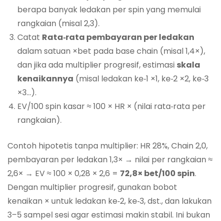
berapa banyak ledakan per spin yang memulai
rangkaian (misal 2,3).
Catat
Rata‑rata pembayaran per ledakan
dalam satuan ×bet pada base chain (misal 1,4×),
dan jika ada multiplier progresif, estimasi
skala
kenaikannya
(misal ledakan ke‑1 ×1, ke‑2 ×2, ke‑3
×3…).
EV/100 spin kasar ≈ 100 × HR × (nilai rata‑rata per
rangkaian).
Contoh hipotetis tanpa multiplier: HR 28%, Chain 2,0,
pembayaran per ledakan 1,3× → nilai per rangkaian ≈
2,6× → EV ≈ 100 × 0,28 × 2,6 =
72,8× bet/100 spin
.
Dengan multiplier progresif, gunakan bobot
kenaikan × untuk ledakan ke‑2, ke‑3, dst., dan lakukan
3–5 sampel sesi agar estimasi makin stabil. Ini bukan