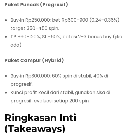
Paket Puncak (Progresif)
Buy‑in Rp250.000; bet Rp600–900 (0,24–0,36%);
target 350–450 spin.
TP +60–120%; SL −60%; batasi 2–3 bonus buy (jika
ada).
Paket Campur (Hybrid)
Buy‑in Rp300.000; 60% spin di stabil, 40% di
progresif.
Kunci profit kecil dari stabil, gunakan sisa di
progresif; evaluasi setiap 200 spin.
Ringkasan Inti
(Takeaways)