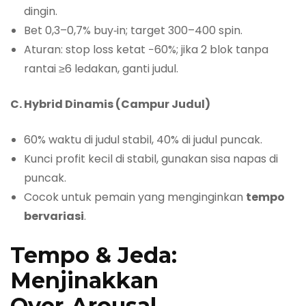
dingin.
Bet 0,3–0,7% buy‑in; target 300–400 spin.
Aturan: stop loss ketat −60%; jika 2 blok tanpa
rantai ≥6 ledakan, ganti judul.
C. Hybrid Dinamis (Campur Judul)
60% waktu di judul stabil, 40% di judul puncak.
Kunci profit kecil di stabil, gunakan sisa napas di
puncak.
Cocok untuk pemain yang menginginkan
tempo
bervariasi
.
Tempo & Jeda:
Menjinakkan
Over‑Arousal