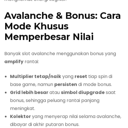
Avalanche & Bonus: Cara
Mode Khusus
Memperbesar Nilai
Banyak slot avalanche menggunakan bonus yang
amplify
rantai:
Multiplier tetap/naik
yang
reset
tiap spin di
base game, namun
persisten
di mode bonus.
Grid lebih besar
atau
simbol diupgrade
saat
bonus, sehingga peluang rantai panjang
meningkat.
Kolektor
yang menyerap nilai selama avalanche,
dibayar di akhir putaran bonus.