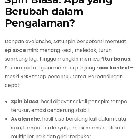
Berubah dalam
Pengalaman?
Dengan avalanche, satu spin berpotensi memuat
episode
mini: menang kecil, meledak, turun,
sambung lagi, hingga mungkin memicu
fitur bonus
.
Secara psikologi, ini memperpanjang
rasa kontrol
—
meski RNG tetap penentu utama. Perbandingan
cepat:
Spin biasa
: hasil dibayar sekali per spin; tempo
terukur, emosi cenderung stabil.
Avalanche
: hasil bisa berulang kali dalam satu
spin; tempo berdenyut, emosi memuncak saat
multiplier naik dan grid “terbuka”.