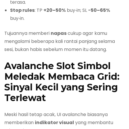
terasa.
Stop rules
: TP
+20–50%
buy‑in; SL
−50–65%
buy‑in.
Tujuannya memberi
napas
cukup agar kamu
mengalami beberapa kali rantai panjang selama
sesi, bukan habis sebelum momen itu datang.
Avalanche Slot Simbol
Meledak Membaca Grid:
Sinyal Kecil yang Sering
Terlewat
Meski hasil tetap acak, UI avalanche biasanya
memberikan
indikator visual
yang membantu