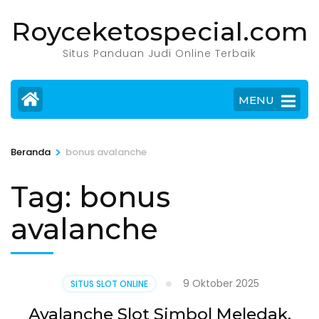
Lompat
Royceketospecial.com
ke
konten
Situs Panduan Judi Online Terbaik
(Tekan
Enter)
MENU
>
Beranda
bonus avalanche
Tag:
bonus
avalanche
9 Oktober 2025
SITUS SLOT ONLINE
Avalanche Slot Simbol Meledak,