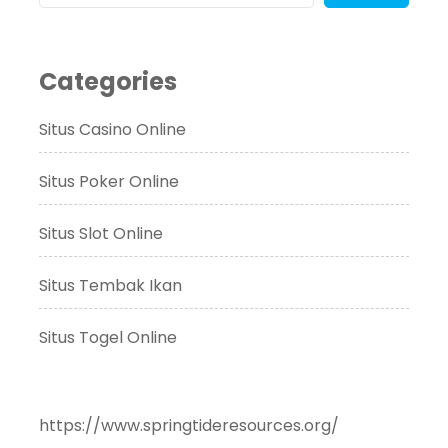
Categories
Situs Casino Online
Situs Poker Online
Situs Slot Online
Situs Tembak Ikan
Situs Togel Online
https://www.springtideresources.org/