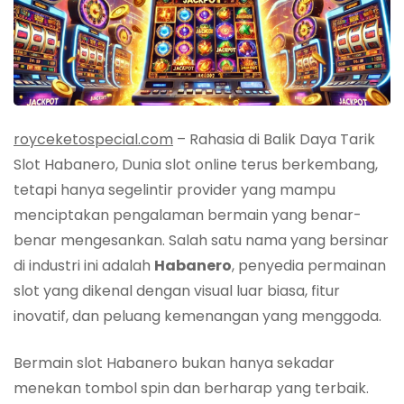
royceketospecial.com
– Rahasia di Balik Daya Tarik
Slot Habanero, Dunia slot online terus berkembang,
tetapi hanya segelintir provider yang mampu
menciptakan pengalaman bermain yang benar-
benar mengesankan. Salah satu nama yang bersinar
di industri ini adalah
Habanero
, penyedia permainan
slot yang dikenal dengan visual luar biasa, fitur
inovatif, dan peluang kemenangan yang menggoda.
Bermain slot Habanero bukan hanya sekadar
menekan tombol spin dan berharap yang terbaik.