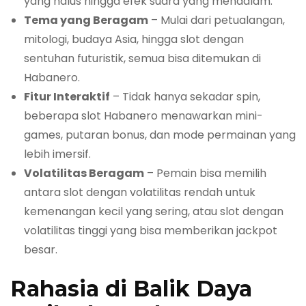
yang halus hingga efek suara yang mendalam.
Tema yang Beragam
– Mulai dari petualangan,
mitologi, budaya Asia, hingga slot dengan
sentuhan futuristik, semua bisa ditemukan di
Habanero.
Fitur Interaktif
– Tidak hanya sekadar spin,
beberapa slot Habanero menawarkan mini-
games, putaran bonus, dan mode permainan yang
lebih imersif.
Volatilitas Beragam
– Pemain bisa memilih
antara slot dengan volatilitas rendah untuk
kemenangan kecil yang sering, atau slot dengan
volatilitas tinggi yang bisa memberikan jackpot
besar.
Rahasia di Balik Daya