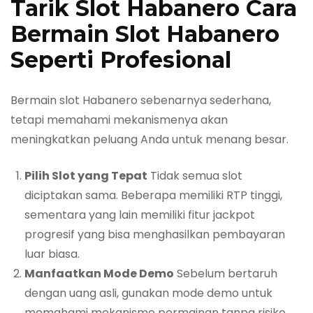
Tarik Slot Habanero Cara
Bermain Slot Habanero
Seperti Profesional
Bermain slot Habanero sebenarnya sederhana,
tetapi memahami mekanismenya akan
meningkatkan peluang Anda untuk menang besar.
Pilih Slot yang Tepat
Tidak semua slot
diciptakan sama. Beberapa memiliki RTP tinggi,
sementara yang lain memiliki fitur jackpot
progresif yang bisa menghasilkan pembayaran
luar biasa.
Manfaatkan Mode Demo
Sebelum bertaruh
dengan uang asli, gunakan mode demo untuk
memahami mekanisme permainan tanpa risiko.