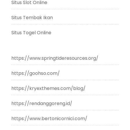
Situs Slot Online
Situs Tembak Ikan
Situs Togel Online
https://www.springtideresources.org/
https://goohso.com/
https://kryexthemes.com/blog/
https://rendanggoreng.id/
https://www.bertonicornici.com/