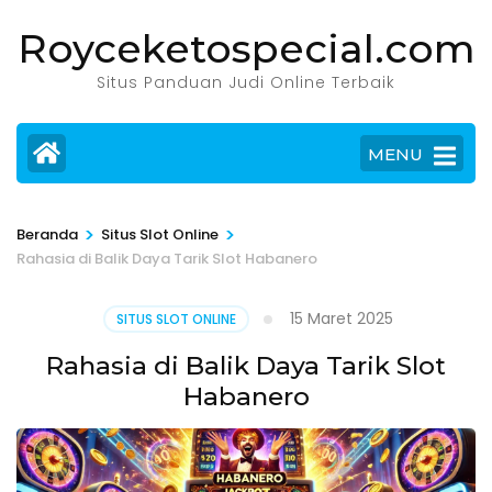
Lompat
Royceketospecial.com
ke
konten
Situs Panduan Judi Online Terbaik
(Tekan
Enter)
MENU
>
>
Beranda
Situs Slot Online
Rahasia di Balik Daya Tarik Slot Habanero
15 Maret 2025
SITUS SLOT ONLINE
Rahasia di Balik Daya Tarik Slot
Habanero