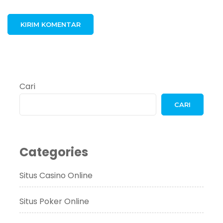
Cari
CARI
Categories
Situs Casino Online
Situs Poker Online