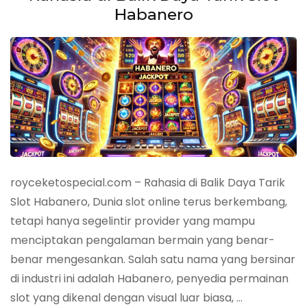
Habanero
royceketospecial.com – Rahasia di Balik Daya Tarik
Slot Habanero, Dunia slot online terus berkembang,
tetapi hanya segelintir provider yang mampu
menciptakan pengalaman bermain yang benar-
benar mengesankan. Salah satu nama yang bersinar
di industri ini adalah Habanero, penyedia permainan
slot yang dikenal dengan visual luar biasa, …