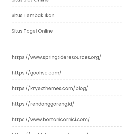
Situs Tembak Ikan
Situs Togel Online
https://www.springtideresources.org/
https://goohso.com/
https://kryexthemes.com/blog/
https://rendanggoreng.id/
https://www.bertonicornici.com/