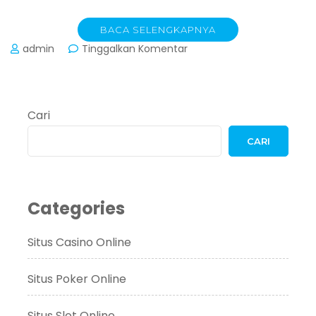
BACA SELENGKAPNYA
pada
admin
Tinggalkan Komentar
Rahasia
di
Balik
Daya
Cari
Tarik
Slot
CARI
Habanero
Categories
Situs Casino Online
Situs Poker Online
Situs Slot Online