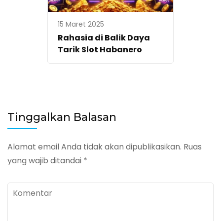
15 Maret 2025
Rahasia di Balik Daya
Tarik Slot Habanero
Tinggalkan Balasan
Alamat email Anda tidak akan dipublikasikan.
Ruas
yang wajib ditandai
*
Komentar