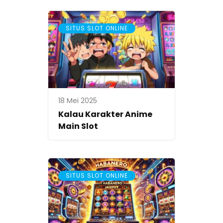
SITUS SLOT ONLINE
18 Mei 2025
Kalau Karakter Anime
Main Slot
SITUS SLOT ONLINE