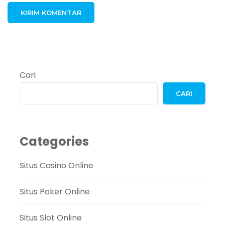
Cari
CARI
Categories
Situs Casino Online
Situs Poker Online
Situs Slot Online