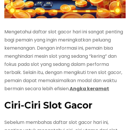
Mengetahui daftar slot gacor hari ini sangat penting
bagi pemain yang ingin meningkatkan peluang
kemenangan. Dengan informasi ini, pemain bisa
menghindari mesin slot yang sedang “kering” dan
fokus pada slot yang sedang dalam performa
terbaik. Selain itu, dengan mengikuti tren slot gacor,
pemain dapat memaksimalkan modal dan waktu
bermain secara lebih efisien.
Angka keramat
Ciri-Ciri Slot Gacor
Sebelum membahas daftar slot gacor hari ini,