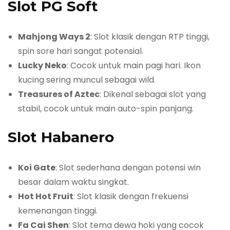
Slot PG Soft
Mahjong Ways 2
: Slot klasik dengan RTP tinggi,
spin sore hari sangat potensial.
Lucky Neko
: Cocok untuk main pagi hari. Ikon
kucing sering muncul sebagai wild.
Treasures of Aztec
: Dikenal sebagai slot yang
stabil, cocok untuk main auto-spin panjang.
Slot Habanero
Koi Gate
: Slot sederhana dengan potensi win
besar dalam waktu singkat.
Hot Hot Fruit
: Slot klasik dengan frekuensi
kemenangan tinggi.
Fa Cai Shen
: Slot tema dewa hoki yang cocok