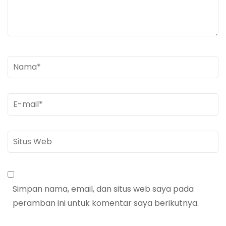
Nama
*
E-
mail
*
Situs
Web
Simpan nama, email, dan situs web saya pada
peramban ini untuk komentar saya berikutnya.