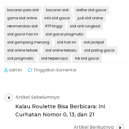
bocoran pola slot
bocoran slot
daftar slot gacor
game slot online
info slot gacor
judi slot online
rekomendasi slot
RTP tinggi
slot anti rungkad
slot gacor hari ini
slot gacor pragmatic
slot gampang menang
slot hari ini
slot jackpot
slot online terbaik
slot online terbaru
slot paling gacor
slot pragmatic
slot terpercaya
trik slot gacor
pada
admin
Tinggalkan Komentar
Daftar
Slot
Gacor
Hari
Navigasi
Artikel Sebelumnya
Ini
Artikel
Kalau Roulette Bisa Berbicara: Ini
Curhatan Nomor 0, 13, dan 21
Artikel Berikutnya