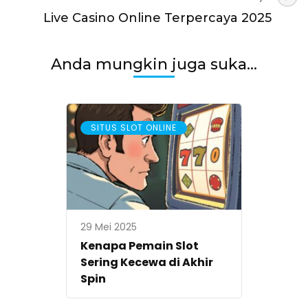
Live Casino Online Terpercaya 2025
Anda mungkin juga suka...
SITUS SLOT ONLINE
29 Mei 2025
Kenapa Pemain Slot
Sering Kecewa di Akhir
Spin