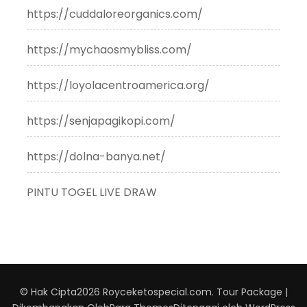
https://cuddaloreorganics.com/
https://mychaosmybliss.com/
https://loyolacentroamerica.org/
https://senjapagikopi.com/
https://dolna-banya.net/
PINTU TOGEL LIVE DRAW
© Hak Cipta2026
Royceketospecial.com
.
Tour Package |