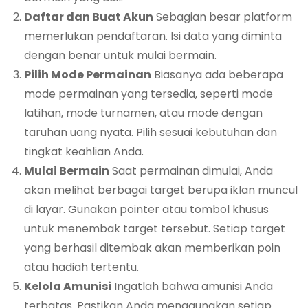
Daftar dan Buat Akun
Sebagian besar platform
memerlukan pendaftaran. Isi data yang diminta
dengan benar untuk mulai bermain.
Pilih Mode Permainan
Biasanya ada beberapa
mode permainan yang tersedia, seperti mode
latihan, mode turnamen, atau mode dengan
taruhan uang nyata. Pilih sesuai kebutuhan dan
tingkat keahlian Anda.
Mulai Bermain
Saat permainan dimulai, Anda
akan melihat berbagai target berupa iklan muncul
di layar. Gunakan pointer atau tombol khusus
untuk menembak target tersebut. Setiap target
yang berhasil ditembak akan memberikan poin
atau hadiah tertentu.
Kelola Amunisi
Ingatlah bahwa amunisi Anda
terbatas. Pastikan Anda menggunakan setiap