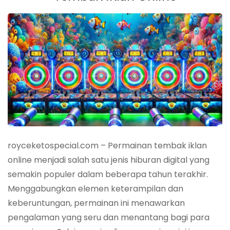
royceketospecial.com – Permainan tembak iklan
online menjadi salah satu jenis hiburan digital yang
semakin populer dalam beberapa tahun terakhir.
Menggabungkan elemen keterampilan dan
keberuntungan, permainan ini menawarkan
pengalaman yang seru dan menantang bagi para