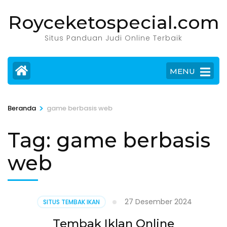
Lompat
Royceketospecial.com
ke
konten
Situs Panduan Judi Online Terbaik
(Tekan
Enter)
MENU
>
Beranda
game berbasis web
Tag:
game berbasis
web
27 Desember 2024
SITUS TEMBAK IKAN
Tembak Iklan Online