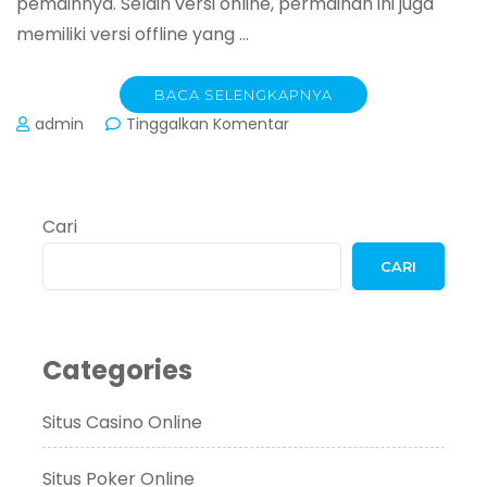
pemainnya. Selain versi online, permainan ini juga
memiliki versi offline yang …
BACA SELENGKAPNYA
pada
admin
Tinggalkan Komentar
Tembak
Iklan
Online
Cari
CARI
Categories
Situs Casino Online
Situs Poker Online