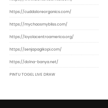
https://cuddaloreorganics.com/
https://mychaosmybliss.com/
https://loyolacentroamerica.org/
https://senjapagikopi.com/
https://dolna-banya.net/
PINTU TOGEL LIVE DRAW