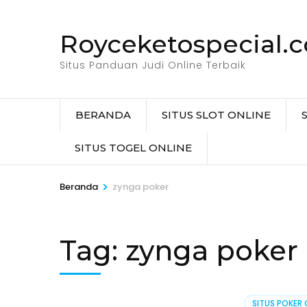
Lompat
ke
Royceketospecial.
konten
(Tekan
Situs Panduan Judi Online Terbaik
Enter)
BERANDA
SITUS SLOT ONLINE
SITUS TOGEL ONLINE
>
Beranda
zynga poker
Tag:
zynga poker
SITUS POKER 