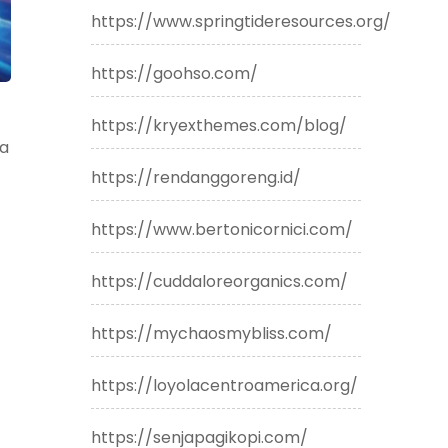
https://www.springtideresources.org/
https://goohso.com/
https://kryexthemes.com/blog/
ma
https://rendanggoreng.id/
https://www.bertonicornici.com/
https://cuddaloreorganics.com/
https://mychaosmybliss.com/
https://loyolacentroamerica.org/
https://senjapagikopi.com/