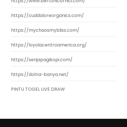
https://www.bertonicornici.com/
https://cuddaloreorganics.com/
https://mychaosmybliss.com/
https://loyolacentroamerica.org/
https://senjapagikopi.com/
https://dolna-banya.net/
PINTU TOGEL LIVE DRAW