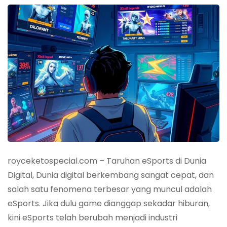
royceketospecial.com – Taruhan eSports di Dunia
Digital, Dunia digital berkembang sangat cepat, dan
salah satu fenomena terbesar yang muncul adalah
eSports. Jika dulu game dianggap sekadar hiburan,
kini eSports telah berubah menjadi industri