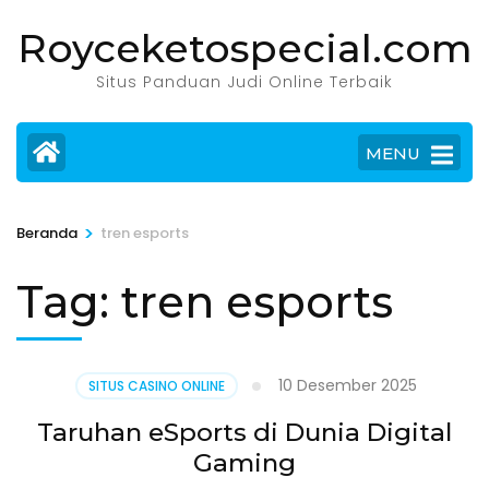
Lompat
Royceketospecial.com
ke
konten
Situs Panduan Judi Online Terbaik
(Tekan
Enter)
MENU
>
Beranda
tren esports
Tag:
tren esports
10 Desember 2025
SITUS CASINO ONLINE
Taruhan eSports di Dunia Digital
Gaming