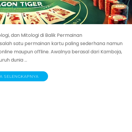
ogi, dan Mitologi di Balik Permainan
 salah satu permainan kartu paling sederhana namun
online maupun offline. Awalnya berasal dari Kamboja,
ruh dunia …
A SELENGKAPNYA