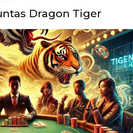
ntas Dragon Tiger