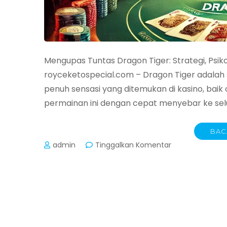
Mengupas Tuntas Dragon Tiger: Strategi, Psikol
royceketospecial.com – Dragon Tiger adalah
penuh sensasi yang ditemukan di kasino, baik 
permainan ini dengan cepat menyebar ke selu
BAC
pada
admin
Tinggalkan Komentar
Mengupas
Tuntas
Dragon
Tiger