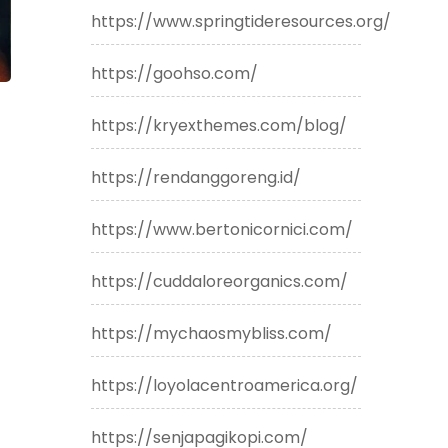
https://www.springtideresources.org/
https://goohso.com/
https://kryexthemes.com/blog/
https://rendanggoreng.id/
https://www.bertonicornici.com/
https://cuddaloreorganics.com/
https://mychaosmybliss.com/
https://loyolacentroamerica.org/
https://senjapagikopi.com/