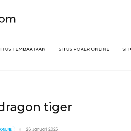
com
SITUS TEMBAK IKAN
SITUS POKER ONLINE
SIT
dragon tiger
26 Januari 2025
 ONLINE