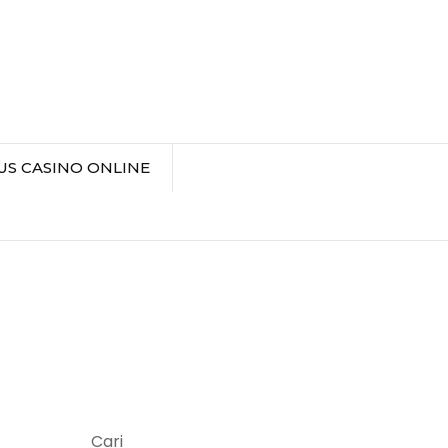
US CASINO ONLINE
Cari