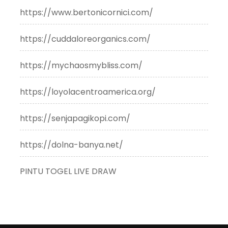
https://www.bertonicornici.com/
https://cuddaloreorganics.com/
https://mychaosmybliss.com/
https://loyolacentroamerica.org/
https://senjapagikopi.com/
https://dolna-banya.net/
PINTU TOGEL LIVE DRAW