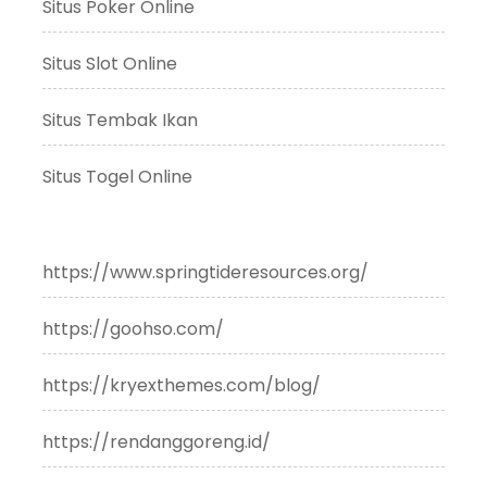
Situs Poker Online
Situs Slot Online
Situs Tembak Ikan
Situs Togel Online
https://www.springtideresources.org/
https://goohso.com/
https://kryexthemes.com/blog/
https://rendanggoreng.id/