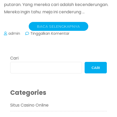
putaran. Yang mereka cari adalah kecenderungan.
Mereka ingin tahu: meja ini cenderung …
BACA SELENGKAPNYA
pada
admin
Tinggalkan Komentar
Algoritma
Baccarat
Road
Prediction
Cari
CARI
Categories
Situs Casino Online