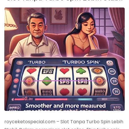
royceketospecial.com – Slot Tanpa Turbo Spin Lebih