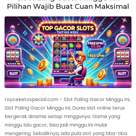
Pilihan Wajib Buat Cuan Maksimal
royceketospecial.com – Slot Paling Gacor Minggu Ini,
Slot Paling Gacor Minggu Ini, Dunia slot online terus
bergerak dinamis setiap minggunya. Game yang
minggu lalu gacor, bisa jadi minggu ini mulai
mengering. Sebaliknya, ada pula slot yang tiba-tiba