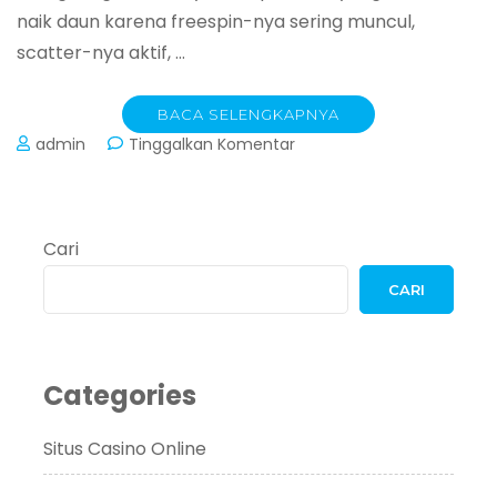
naik daun karena freespin-nya sering muncul,
scatter-nya aktif, …
BACA SELENGKAPNYA
pada
admin
Tinggalkan Komentar
Slot
Paling
Gacor
Minggu
Cari
Ini:
Pilihan
CARI
Wajib
Buat
Cuan
Maksimal
Categories
Situs Casino Online