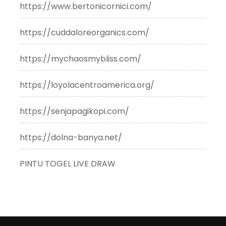
https://www.bertonicornici.com/
https://cuddaloreorganics.com/
https://mychaosmybliss.com/
https://loyolacentroamerica.org/
https://senjapagikopi.com/
https://dolna-banya.net/
PINTU TOGEL LIVE DRAW