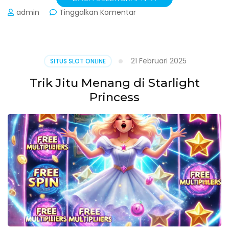
pada
admin
Tinggalkan Komentar
Slot
Bertema
Anime:
Seru
21 Februari 2025
SITUS SLOT ONLINE
atau
Cuma
Trik Jitu Menang di Starlight
Pemanis?
Princess