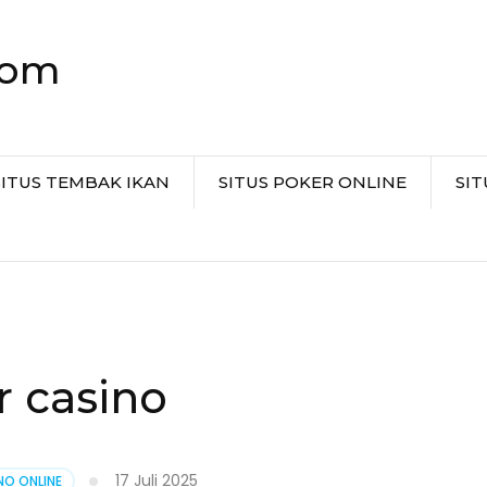
com
SITUS TEMBAK IKAN
SITUS POKER ONLINE
SIT
r casino
17 Juli 2025
NO ONLINE