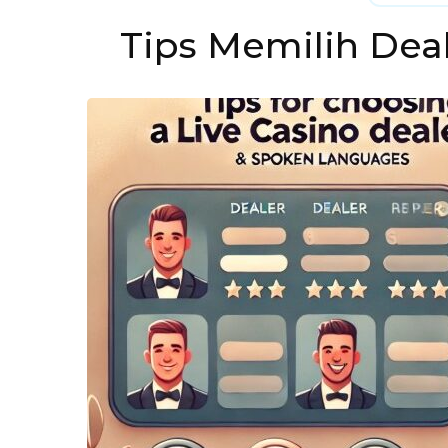
Tips Memilih Dea