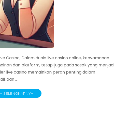
ive Casino, Dalam dunia live casino online, kenyamanan
nan dan platform, tetapi juga pada sosok yang menjad
ler live casino memainkan peran penting dalam
il, dan …
A SELENGKAPNYA