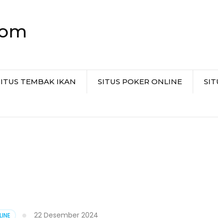
com
SITUS TEMBAK IKAN
SITUS POKER ONLINE
SIT
22 Desember 2024
LINE