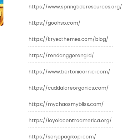
https://www.springtideresources.org/
https://goohso.com/
https://kryexthemes.com/blog/
https://rendanggoreng.id/
https://www.bertonicornici.com/
https://cuddaloreorganics.com/
https://mychaosmybliss.com/
https://loyolacentroamerica.org/
https://senjapagikopi.com/