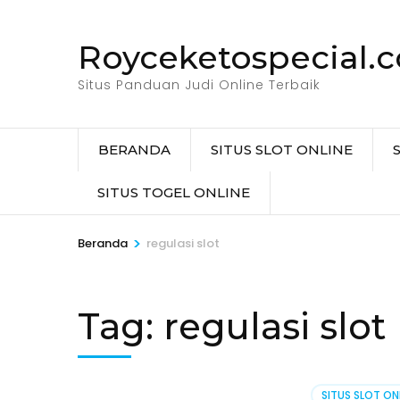
Lompat
ke
Royceketospecial.
konten
(Tekan
Situs Panduan Judi Online Terbaik
Enter)
BERANDA
SITUS SLOT ONLINE
SITUS TOGEL ONLINE
>
Beranda
regulasi slot
Tag:
regulasi slot
SITUS SLOT ON