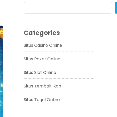
Categories
Situs Casino Online
Situs Poker Online
Situs Slot Online
Situs Tembak Ikan
Situs Togel Online