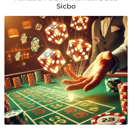
Sicbo