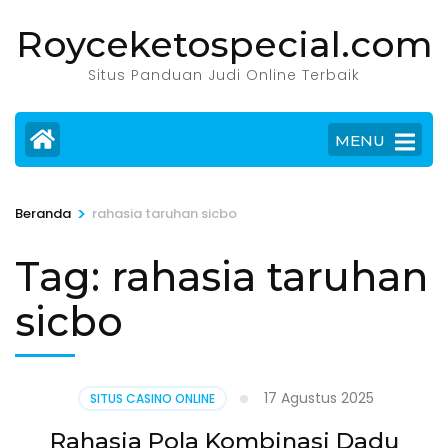
Lompat
Royceketospecial.com
ke
konten
Situs Panduan Judi Online Terbaik
(Tekan
Enter)
MENU
>
Beranda
rahasia taruhan sicbo
Tag:
rahasia taruhan
sicbo
17 Agustus 2025
SITUS CASINO ONLINE
Rahasia Pola Kombinasi Dadu