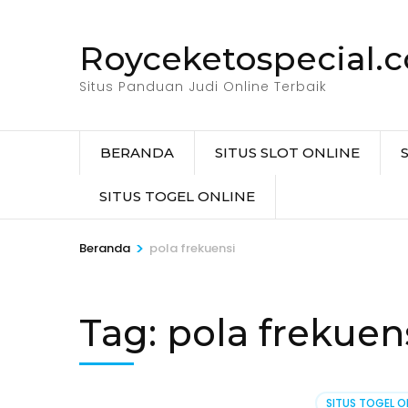
Lompat
ke
Royceketospecial.
konten
(Tekan
Situs Panduan Judi Online Terbaik
Enter)
BERANDA
SITUS SLOT ONLINE
SITUS TOGEL ONLINE
>
Beranda
pola frekuensi
Tag:
pola frekuen
SITUS TOGEL O