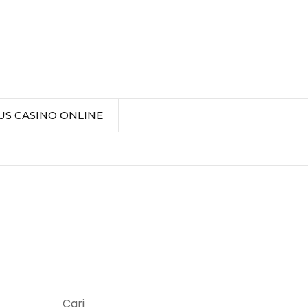
US CASINO ONLINE
Cari