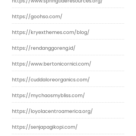
https://www.springtideresources.org/
https://goohso.com/
https://kryexthemes.com/blog/
https://rendanggoreng.id/
https://www.bertonicornici.com/
https://cuddaloreorganics.com/
https://mychaosmybliss.com/
https://loyolacentroamerica.org/
https://senjapagikopi.com/