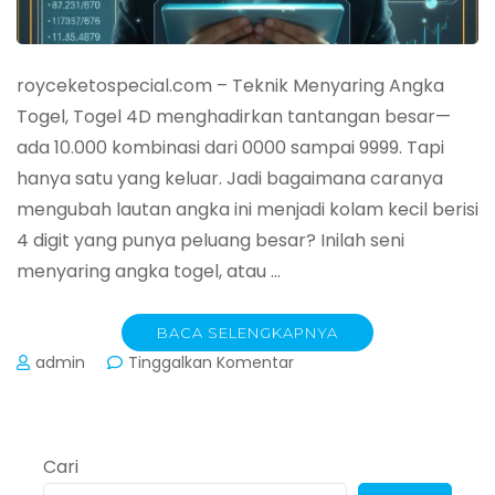
royceketospecial.com – Teknik Menyaring Angka
Togel, Togel 4D menghadirkan tantangan besar—
ada 10.000 kombinasi dari 0000 sampai 9999. Tapi
hanya satu yang keluar. Jadi bagaimana caranya
mengubah lautan angka ini menjadi kolam kecil berisi
4 digit yang punya peluang besar? Inilah seni
menyaring angka togel, atau …
BACA SELENGKAPNYA
pada
admin
Tinggalkan Komentar
Teknik
Menyaring
Angka
Togel
Cari