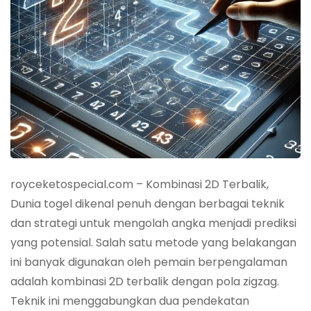
royceketospecial.com – Kombinasi 2D Terbalik,
Dunia togel dikenal penuh dengan berbagai teknik
dan strategi untuk mengolah angka menjadi prediksi
yang potensial. Salah satu metode yang belakangan
ini banyak digunakan oleh pemain berpengalaman
adalah kombinasi 2D terbalik dengan pola zigzag.
Teknik ini menggabungkan dua pendekatan