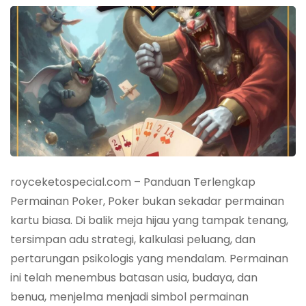
royceketospecial.com – Panduan Terlengkap
Permainan Poker, Poker bukan sekadar permainan
kartu biasa. Di balik meja hijau yang tampak tenang,
tersimpan adu strategi, kalkulasi peluang, dan
pertarungan psikologis yang mendalam. Permainan
ini telah menembus batasan usia, budaya, dan
benua, menjelma menjadi simbol permainan