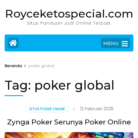
Lompat
Royceketospecial.com
ke
konten
Situs Panduan Judi Online Terbaik
(Tekan
Enter)
MENU
>
Beranda
poker global
Tag:
poker global
12 Februari 2025
SITUS POKER ONLINE
Zynga Poker Serunya Poker Online