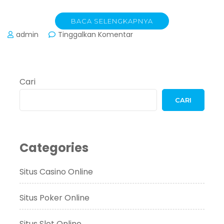
BACA SELENGKAPNYA
pada
admin
Tinggalkan Komentar
Zynga
Poker
Serunya
Poker
Cari
Online
CARI
Categories
Situs Casino Online
Situs Poker Online
Situs Slot Online