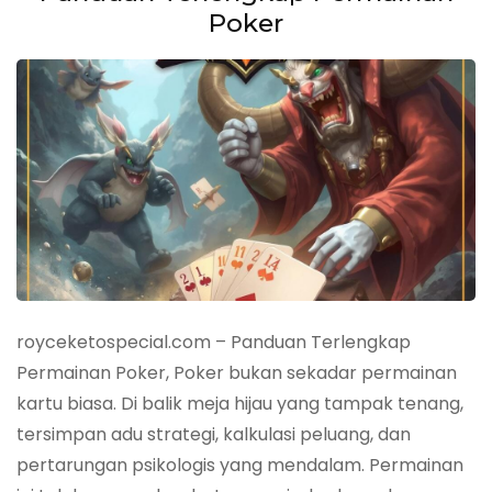
Poker
royceketospecial.com – Panduan Terlengkap
Permainan Poker, Poker bukan sekadar permainan
kartu biasa. Di balik meja hijau yang tampak tenang,
tersimpan adu strategi, kalkulasi peluang, dan
pertarungan psikologis yang mendalam. Permainan