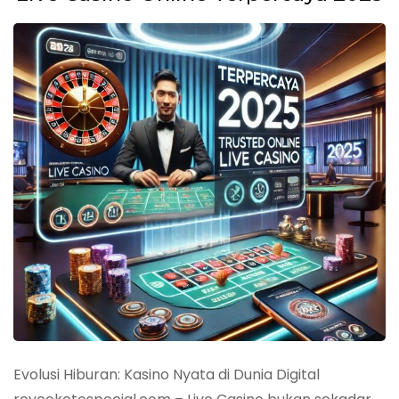
Evolusi Hiburan: Kasino Nyata di Dunia Digital