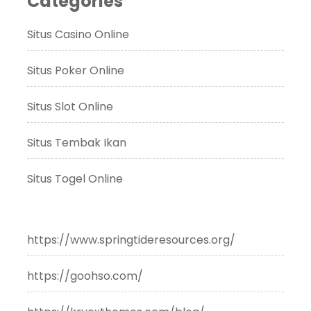
Categories
Situs Casino Online
Situs Poker Online
Situs Slot Online
Situs Tembak Ikan
Situs Togel Online
https://www.springtideresources.org/
https://goohso.com/