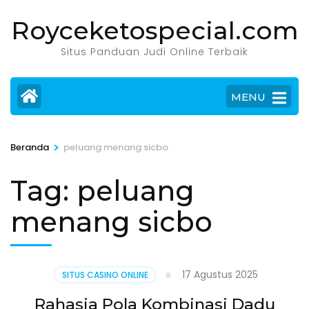
Lompat
Royceketospecial.com
ke
konten
Situs Panduan Judi Online Terbaik
(Tekan
Enter)
MENU
>
Beranda
peluang menang sicbo
Tag:
peluang
menang sicbo
17 Agustus 2025
SITUS CASINO ONLINE
Rahasia Pola Kombinasi Dadu