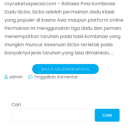
royceketospecial.com – Rahasia Pola Kombinasi
Dadu Sicbo, Sicbo adalah permainan dadu klasik
yang populer di kasino Asia maupun platform online.
Permainan ini menggunakan tiga dadu dan pemain
menempatkan taruhan pada hasil kombinasi yang
mungkin muncul. Keseruan Sicbo terletak pada
banyaknya jenis taruhan yang bisa dimainkan, …
BACA SELENGKAPNYA
pada
admin
Tinggalkan Komentar
Rahasia
Pola
Kombinasi
Dadu
Cari
Sicbo
CARI