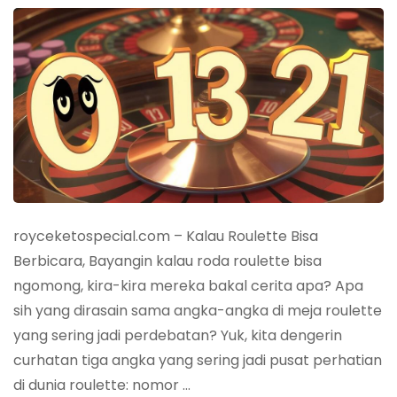
royceketospecial.com – Kalau Roulette Bisa
Berbicara, Bayangin kalau roda roulette bisa
ngomong, kira-kira mereka bakal cerita apa? Apa
sih yang dirasain sama angka-angka di meja roulette
yang sering jadi perdebatan? Yuk, kita dengerin
curhatan tiga angka yang sering jadi pusat perhatian
di dunia roulette: nomor …