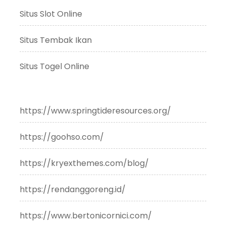
Situs Slot Online
Situs Tembak Ikan
Situs Togel Online
https://www.springtideresources.org/
https://goohso.com/
https://kryexthemes.com/blog/
https://rendanggoreng.id/
https://www.bertonicornici.com/