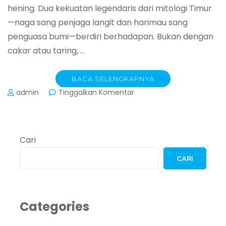
hening. Dua kekuatan legendaris dari mitologi Timur
—naga sang penjaga langit dan harimau sang
penguasa bumi—berdiri berhadapan. Bukan dengan
cakar atau taring, …
BACA SELENGKAPNYA
pada
admin
Tinggalkan Komentar
Dragon
Tiger
Ketika
Dua
Cari
Legenda
Bertarung
CARI
Categories