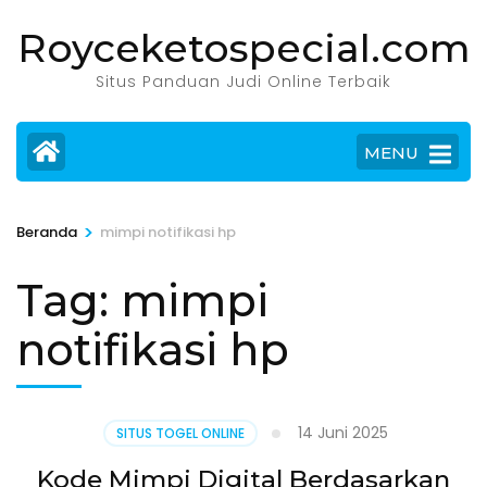
Lompat
Royceketospecial.com
ke
konten
Situs Panduan Judi Online Terbaik
(Tekan
Enter)
MENU
>
Beranda
mimpi notifikasi hp
Tag:
mimpi
notifikasi hp
14 Juni 2025
SITUS TOGEL ONLINE
Kode Mimpi Digital Berdasarkan