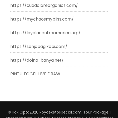
https://cuddaloreorganics.com/
https://mychaosmybliss.com/
https://loyolacentroamerica.org/
https://senjapagikopi.com/
https://dolna-banya.net/
PINTU TOGEL LIVE DRAW
© Hak Cipta2026
Royceketospecial.com
.
Tour Package |