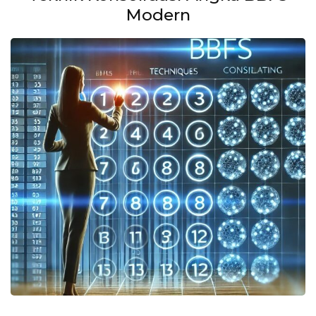
Modern