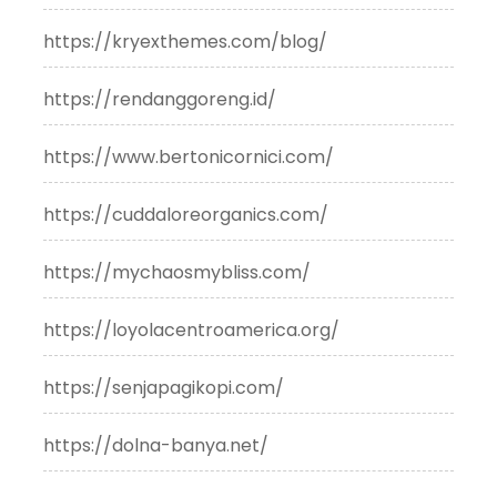
https://kryexthemes.com/blog/
https://rendanggoreng.id/
https://www.bertonicornici.com/
https://cuddaloreorganics.com/
https://mychaosmybliss.com/
https://loyolacentroamerica.org/
https://senjapagikopi.com/
https://dolna-banya.net/