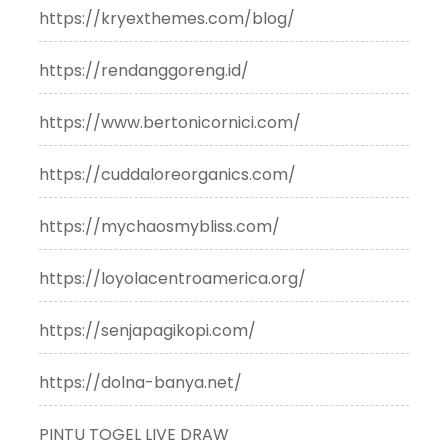
https://kryexthemes.com/blog/
https://rendanggoreng.id/
https://www.bertonicornici.com/
https://cuddaloreorganics.com/
https://mychaosmybliss.com/
https://loyolacentroamerica.org/
https://senjapagikopi.com/
https://dolna-banya.net/
PINTU TOGEL LIVE DRAW