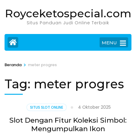
Lompat
Royceketospecial.com
ke
konten
Situs Panduan Judi Online Terbaik
(Tekan
Enter)
MENU
>
Beranda
meter progres
Tag:
meter progres
4 Oktober 2025
SITUS SLOT ONLINE
Slot Dengan Fitur Koleksi Simbol:
Mengumpulkan Ikon