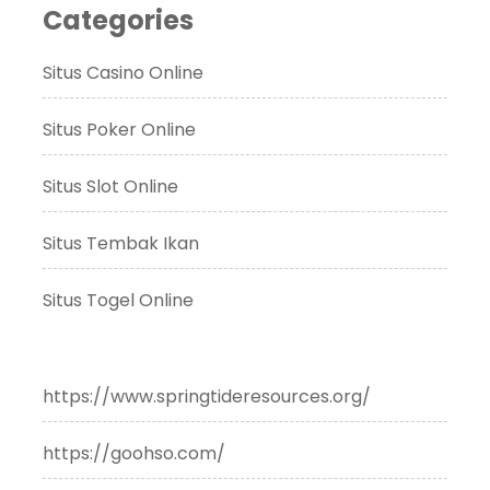
Categories
Situs Casino Online
Situs Poker Online
Situs Slot Online
Situs Tembak Ikan
Situs Togel Online
https://www.springtideresources.org/
https://goohso.com/