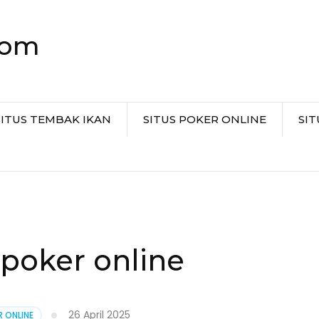
com
SITUS TEMBAK IKAN
SITUS POKER ONLINE
SIT
poker online
26 April 2025
R ONLINE