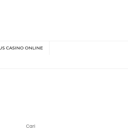
US CASINO ONLINE
Cari