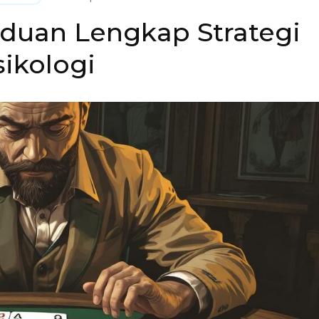
duan Lengkap Strategi
sikologi