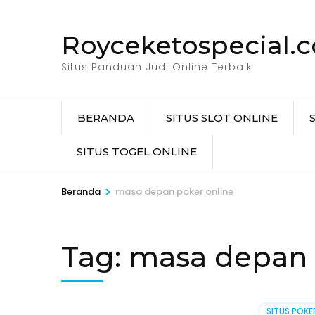
Lompat
ke
Royceketospecial.
konten
(Tekan
Situs Panduan Judi Online Terbaik
Enter)
BERANDA
SITUS SLOT ONLINE
SITUS TOGEL ONLINE
>
Beranda
masa depan poker online
Tag:
masa depan 
SITUS POKE