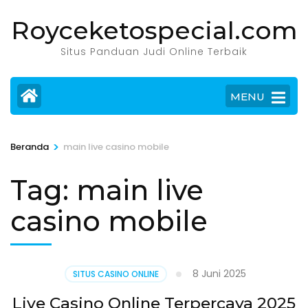
Lompat
Royceketospecial.com
ke
konten
Situs Panduan Judi Online Terbaik
(Tekan
Enter)
MENU
>
Beranda
main live casino mobile
Tag:
main live
casino mobile
8 Juni 2025
SITUS CASINO ONLINE
Live Casino Online Terpercaya 2025