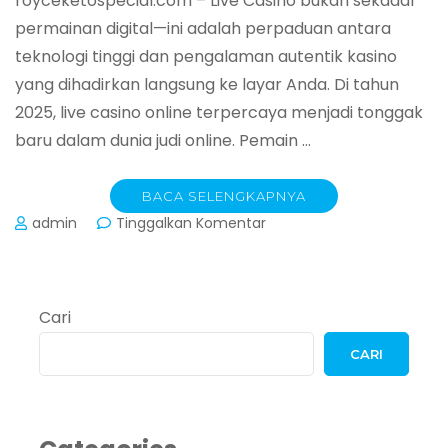
royceketospecial.com – Live Casino bukan sekadar
permainan digital—ini adalah perpaduan antara
teknologi tinggi dan pengalaman autentik kasino
yang dihadirkan langsung ke layar Anda. Di tahun
2025, live casino online terpercaya menjadi tonggak
baru dalam dunia judi online. Pemain …
BACA SELENGKAPNYA
pada
admin
Tinggalkan Komentar
Live
Casino
Online
Terpercaya
Cari
2025
CARI