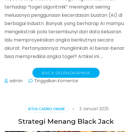
terhadap “togel algoritmik” meningkat seiring
meluasnya penggunaan kecerdasan buatan (AI) di
berbagai industri. Banyak yang berharap AI mampu
mengekstrak pola tersembunyi dari data keluaran
lalu memproyeksikan angka berikutnya secara
akurat. Pertanyaannya: mungkinkah AI benar‑benar
bisa memprediksi angka togel? Artikel ini …
BACA SELENGKAPNYA
pada
admin
Tinggalkan Komentar
Togel
Algoritmik
Mungkinkah
AI
3 Januari 2025
SITUS CASINO ONLINE
Bisa
Prediksi
Strategi Menang Black Jack
Angka