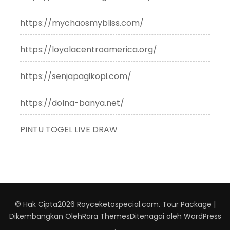
https://mychaosmybliss.com/
https://loyolacentroamerica.org/
https://senjapagikopi.com/
https://dolna-banya.net/
PINTU TOGEL LIVE DRAW
© Hak Cipta2026
Royceketospecial.com
.
Tour Package |
Dikembangkan Oleh
Rara Themes
Ditenagai oleh
WordPress
.