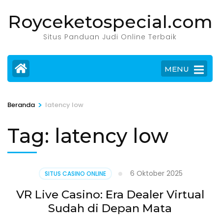
Lompat
Royceketospecial.com
ke
konten
Situs Panduan Judi Online Terbaik
(Tekan
Enter)
MENU
>
Beranda
latency low
Tag:
latency low
6 Oktober 2025
SITUS CASINO ONLINE
VR Live Casino: Era Dealer Virtual
Sudah di Depan Mata