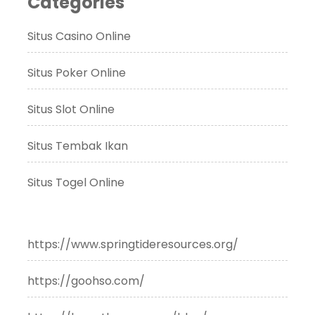
Categories
Situs Casino Online
Situs Poker Online
Situs Slot Online
Situs Tembak Ikan
Situs Togel Online
https://www.springtideresources.org/
https://goohso.com/