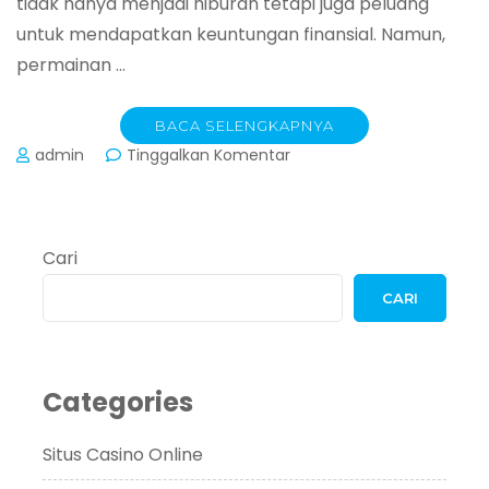
tidak hanya menjadi hiburan tetapi juga peluang
untuk mendapatkan keuntungan finansial. Namun,
permainan …
BACA SELENGKAPNYA
pada
admin
Tinggalkan Komentar
Panduan
Lengkap
Permainan
Judi
Cari
Game
Online
CARI
Categories
Situs Casino Online