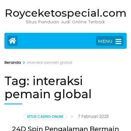
Lompat
Royceketospecial.com
ke
konten
Situs Panduan Judi Online Terbaik
(Tekan
Enter)
MENU
>
Beranda
interaksi pemain global
Tag:
interaksi
pemain global
7 Februari 2025
SITUS CASINO ONLINE
24D Spin Pengalaman Bermain