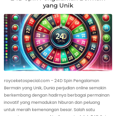
yang Unik
royceketospecial.com – 24D Spin Pengalaman
Bermain yang Unik, Dunia perjudian online semakin
berkembang dengan hadirnya berbagai permainan
inovatif yang memadukan hiburan dan peluang
untuk meraih kemenangan besar. Salah satu