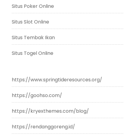
Situs Poker Online
Situs Slot Online
Situs Tembak Ikan
Situs Togel Online
https://www.springtideresources.org/
https://goohso.com/
https://kryexthemes.com/blog/
https://rendanggoreng.id/