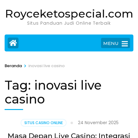
Lompat
Royceketospecial.com
ke
konten
Situs Panduan Judi Online Terbaik
(Tekan
Enter)
MENU
>
Beranda
inovasi live casino
Tag:
inovasi live
casino
24 November 2025
SITUS CASINO ONLINE
Masa Depan Live Casino: Integrasi