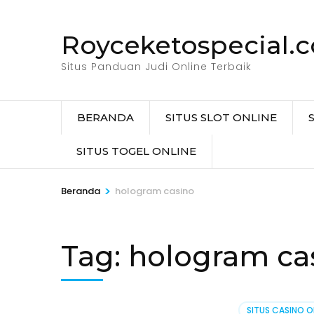
Lompat
ke
Royceketospecial.
konten
(Tekan
Situs Panduan Judi Online Terbaik
Enter)
BERANDA
SITUS SLOT ONLINE
SITUS TOGEL ONLINE
>
Beranda
hologram casino
Tag:
hologram ca
SITUS CASINO O