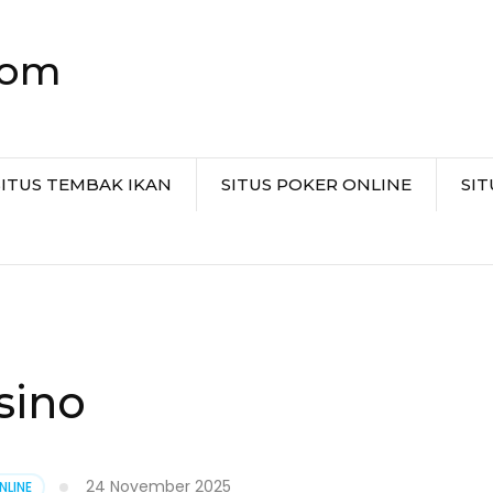
com
SITUS TEMBAK IKAN
SITUS POKER ONLINE
SIT
sino
24 November 2025
NLINE