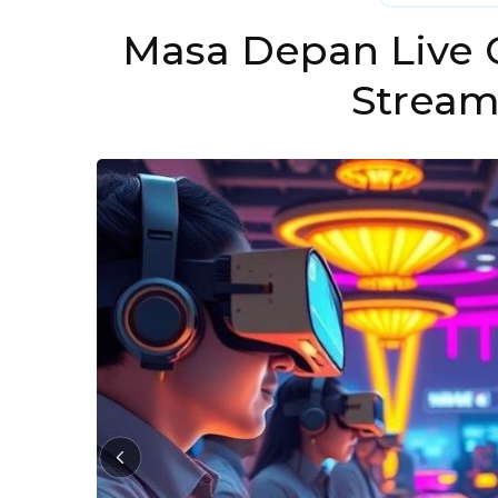
Masa Depan Live C
Stream