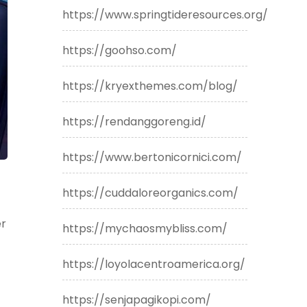
https://www.springtideresources.org/
https://goohso.com/
https://kryexthemes.com/blog/
https://rendanggoreng.id/
https://www.bertonicornici.com/
t
https://cuddaloreorganics.com/
er
https://mychaosmybliss.com/
https://loyolacentroamerica.org/
https://senjapagikopi.com/