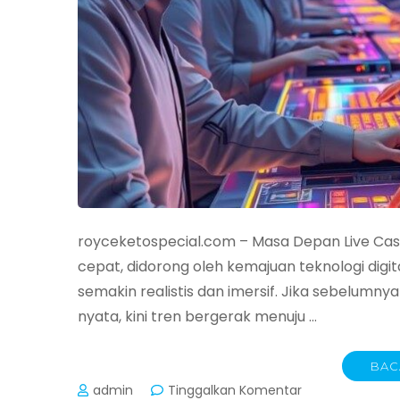
royceketospecial.com – Masa Depan Live Casi
cepat, didorong oleh kemajuan teknologi di
semakin realistis dan imersif. Jika sebelumn
nyata, kini tren bergerak menuju …
BAC
pada
admin
Tinggalkan Komentar