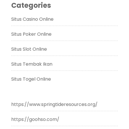
Categories
Situs Casino Online
Situs Poker Online
Situs Slot Online
Situs Tembak Ikan
Situs Togel Online
https://www.springtideresources.org/
https://goohso.com/