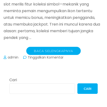
slot merilis fitur koleksi simbol—mekanik yang
meminta pemain mengumpulkan ikon tertentu
untuk memicu bonus, meningkatkan pengganda,
atau membuka jackpot. Tren ini muncul karena dua
alasan: pertama, koleksi memberi tujuan jangka
pendek yang …
BACA SELENGKAPNYA
pada
admin
Tinggalkan Komentar
Slot
Dengan
Fitur
Koleksi
Cari
Simbol:
Mengumpulkan
CARI
Ikon