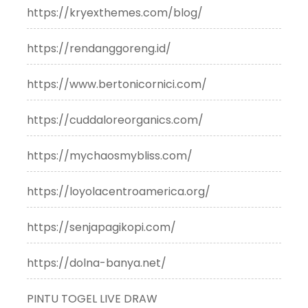
https://kryexthemes.com/blog/
https://rendanggoreng.id/
https://www.bertonicornici.com/
https://cuddaloreorganics.com/
https://mychaosmybliss.com/
https://loyolacentroamerica.org/
https://senjapagikopi.com/
https://dolna-banya.net/
PINTU TOGEL LIVE DRAW