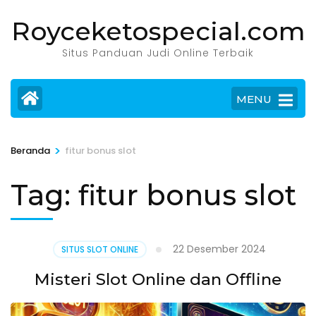
Lompat
Royceketospecial.com
ke
konten
Situs Panduan Judi Online Terbaik
(Tekan
Enter)
MENU
>
Beranda
fitur bonus slot
Tag:
fitur bonus slot
22 Desember 2024
SITUS SLOT ONLINE
Misteri Slot Online dan Offline