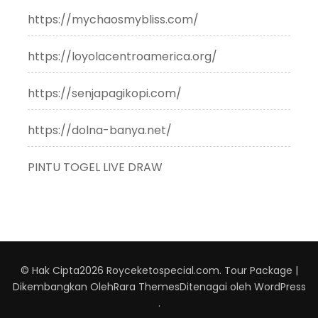
https://mychaosmybliss.com/
https://loyolacentroamerica.org/
https://senjapagikopi.com/
https://dolna-banya.net/
PINTU TOGEL LIVE DRAW
© Hak Cipta2026
Royceketospecial.com
.
Tour Package |
Dikembangkan Oleh
Rara Themes
Ditenagai oleh
WordPress
.