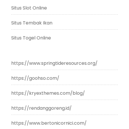
Situs Slot Online
Situs Tembak Ikan
Situs Togel Online
https://www.springtideresources.org/
https://goohso.com/
https://kryexthemes.com/blog/
https://rendanggoreng.id/
https://www.bertonicornici.com/