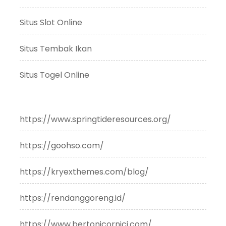
Situs Slot Online
Situs Tembak Ikan
Situs Togel Online
https://www.springtideresources.org/
https://goohso.com/
https://kryexthemes.com/blog/
https://rendanggoreng.id/
https://www.bertonicornici.com/