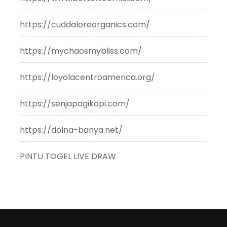
https://cuddaloreorganics.com/
https://mychaosmybliss.com/
https://loyolacentroamerica.org/
https://senjapagikopi.com/
https://dolna-banya.net/
PINTU TOGEL LIVE DRAW