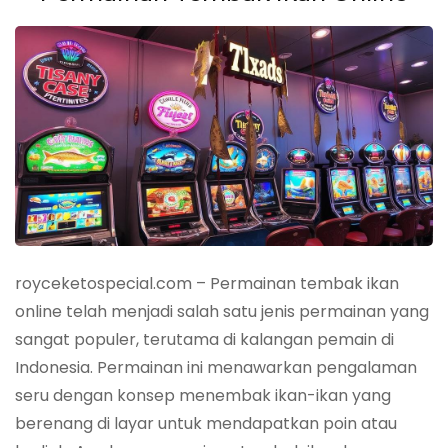
royceketospecial.com – Permainan tembak ikan
online telah menjadi salah satu jenis permainan yang
sangat populer, terutama di kalangan pemain di
Indonesia. Permainan ini menawarkan pengalaman
seru dengan konsep menembak ikan-ikan yang
berenang di layar untuk mendapatkan poin atau