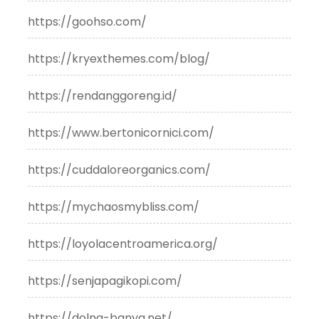
https://goohso.com/
https://kryexthemes.com/blog/
https://rendanggoreng.id/
https://www.bertonicornici.com/
https://cuddaloreorganics.com/
https://mychaosmybliss.com/
https://loyolacentroamerica.org/
https://senjapagikopi.com/
https://dolna-banya.net/