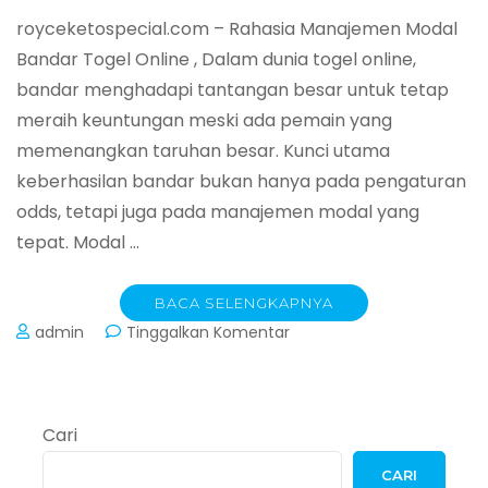
royceketospecial.com – Rahasia Manajemen Modal
Bandar Togel Online , Dalam dunia togel online,
bandar menghadapi tantangan besar untuk tetap
meraih keuntungan meski ada pemain yang
memenangkan taruhan besar. Kunci utama
keberhasilan bandar bukan hanya pada pengaturan
odds, tetapi juga pada manajemen modal yang
tepat. Modal …
BACA SELENGKAPNYA
pada
admin
Tinggalkan Komentar
Rahasia
Manajemen
Modal
Bandar
Cari
Togel
Online
CARI