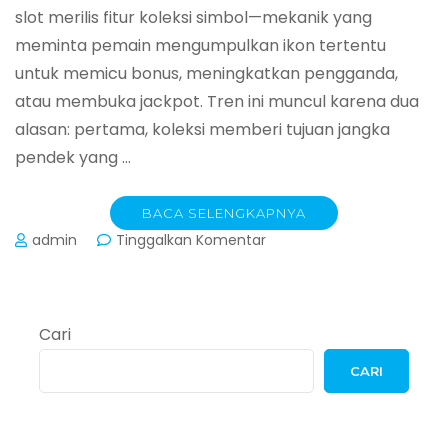
slot merilis fitur koleksi simbol—mekanik yang
meminta pemain mengumpulkan ikon tertentu
untuk memicu bonus, meningkatkan pengganda,
atau membuka jackpot. Tren ini muncul karena dua
alasan: pertama, koleksi memberi tujuan jangka
pendek yang …
BACA SELENGKAPNYA
pada
admin
Tinggalkan Komentar
Slot
Dengan
Fitur
Koleksi
Cari
Simbol:
Mengumpulkan
CARI
Ikon