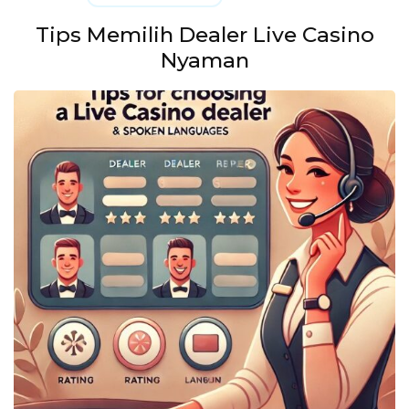
Tips Memilih Dealer Live Casino
Nyaman