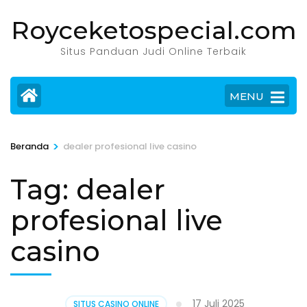
Lompat
Royceketospecial.com
ke
konten
Situs Panduan Judi Online Terbaik
(Tekan
Enter)
MENU
>
Beranda
dealer profesional live casino
Tag:
dealer
profesional live
casino
17 Juli 2025
SITUS CASINO ONLINE